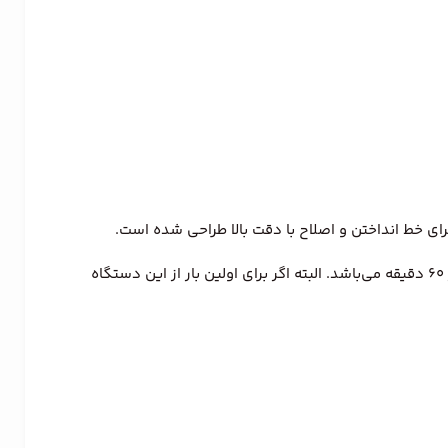
ماشین اصلاح زیرو کات کوئین مدل HC002 با برخورداری از باتری قدرتمند لیتیومی، مدت زمان شارژ آن 60 دقیقه و مدت زمان کارکرد آن نیز 60 دقیقه می‌باشد. البته اگر برای اولین بار از این دستگاه