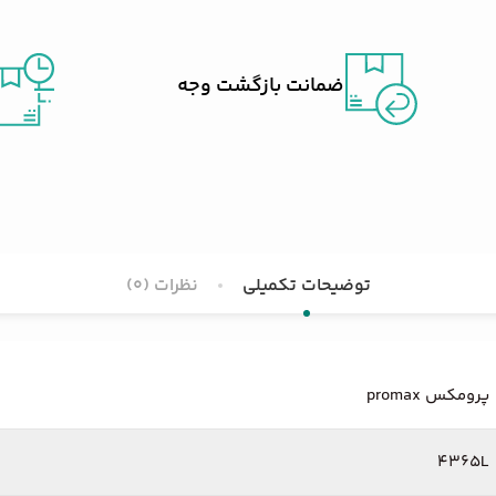
ضمانت بازگشت وجه
توضیحات تکمیلی
نظرات (0)
پرومکس promax
4365L